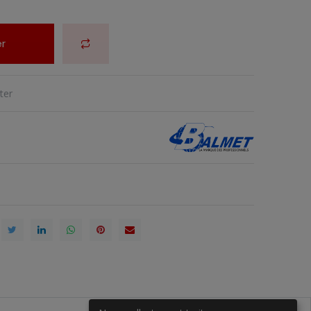
r
ter