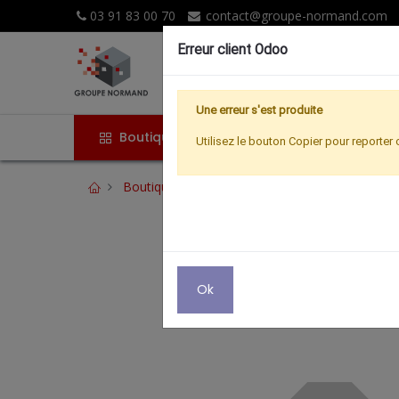
03 91 83 00 70
contact@groupe-normand.com
Erreur client Odoo
Une erreur s'est produite
Boutique
Accueil
Promoti
Utilisez le bouton Copier pour reporter 
Boutique
FAITIERE ARTICULEE AVEC PLAQ
Ok