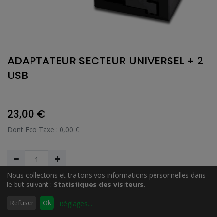
ADAPTATEUR SECTEUR UNIVERSEL + 2
USB
23,00
€
Dont Eco Taxe :
0,00
€
Nous collectons et traitons vos informations personnelles dans
le but suivant :
Statistiques des visiteurs
.
Ajouter au Panier
0
Refuser
Ok
Réglages
...
Accueil
Rechercher
Liste
Compte
d'envies