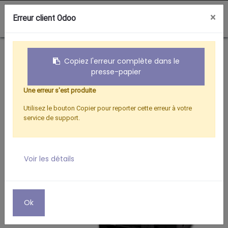
0
×
Erreur client Odoo
Boutique
Hertzien
ADAPTATEUR SECTEUR UNIVERSEL + 2 USB
Copiez l'erreur complète dans le
presse-papier
Une erreur s'est produite
Utilisez le bouton Copier pour reporter cette erreur à votre
service de support.
Voir les détails
Ok