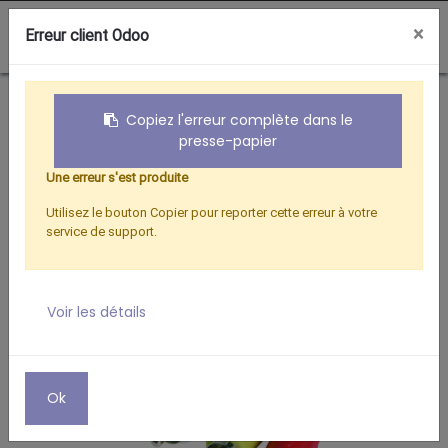
0
×
Erreur client Odoo
Boutique
Téléphonie Mobile
PÉRI MALE/3 RCAM 2 AUD. 1 VID
Copiez l'erreur complète dans le
presse-papier
Une erreur s'est produite
Utilisez le bouton Copier pour reporter cette erreur à votre
service de support.
Voir les détails
Ok