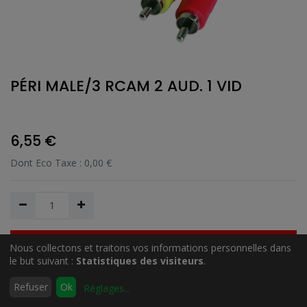
PÉRI MALE/3 RCAM 2 AUD. 1 VID
6,55
€
Dont Eco Taxe :
0,00
€
Nous collectons et traitons vos informations personnelles dans
Ajouter au Panier
le but suivant :
Statistiques des visiteurs
.
0
Refuser
Ok
Réglages
...
Accueil
Rechercher
Liste
Compte
Ajouter à la liste de souhait
d'envies