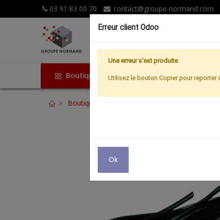
03 91 83 00 70
contact@groupe-normand.com
Erreur client Odoo
Une erreur s'est produite
Boutique
Accueil
Promoti
Utilisez le bouton Copier pour reporter 
Boutique
AUDIO
Cordons haut parleur re
Ok