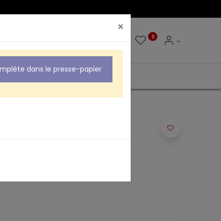
×
0
0
omplète dans le presse-papier
rleur repérés