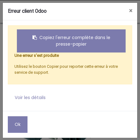
0
×
Erreur client Odoo
Boutique
ALIMENTATIONS
CORDON SECTEUR 1,80 M
Copiez l'erreur complète dans le
presse-papier
Une erreur s'est produite
Utilisez le bouton Copier pour reporter cette erreur à votre
service de support.
Voir les détails
Ok