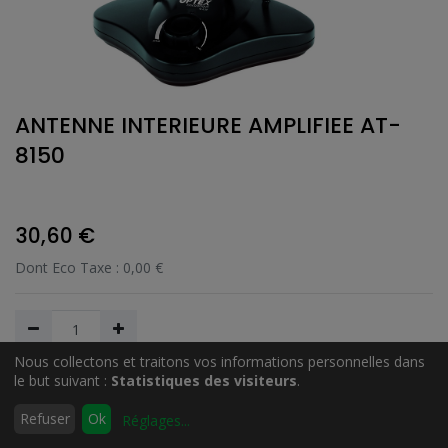
ANTENNE INTERIEURE AMPLIFIEE AT-
8150
30,60
€
Dont Eco Taxe :
0,00
€
Nous collectons et traitons vos informations personnelles dans
le but suivant :
Statistiques des visiteurs
.
Ajouter au Panier
0
Refuser
Ok
Réglages
...
Accueil
Rechercher
Liste
Compte
d'envies