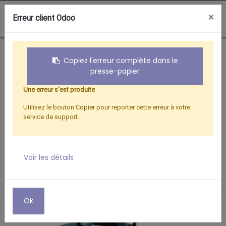
0
×
Erreur client Odoo
Boutique
Hertzien
ANTENNE INTERIEURE AMPLIFIEE AT-8150
Copiez l'erreur complète dans le
presse-papier
Une erreur s'est produite
Utilisez le bouton Copier pour reporter cette erreur à votre
service de support.
Voir les détails
Ok