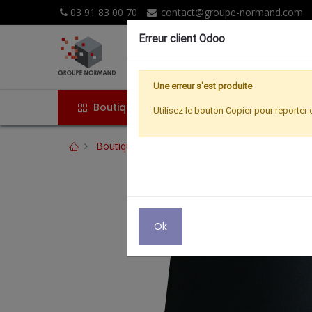
03 91 83 00 70
contact@groupe-normand.com
Erreur client Odoo
Une erreur s'est produite
Boutique
Accueil
Promoti
Utilisez le bouton Copier pour reporter 
Boutique
Hertzien
ANTENNE INTERIEURE
Ok