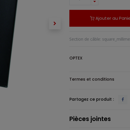
Ajouter au Panie
Section de câble
:
square_millime
OPTEX
Termes et conditions
Partagez ce produit :
Pièces jointes