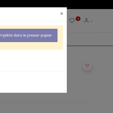
×
0
0
omplète dans le presse-papier
URE "PATCH" NOIRE