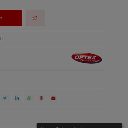
r
ter