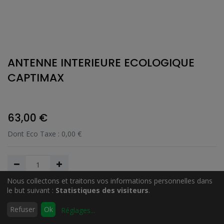
ANTENNE INTERIEURE ECOLOGIQUE
CAPTIMAX
63,00
€
Dont Eco Taxe :
0,00
€
Nous collectons et traitons vos informations personnelles dans
le but suivant :
Statistiques des visiteurs
.
Ajouter au Panier
0
Refuser
Ok
Réglages
...
Accueil
Rechercher
Liste
Compte
d'envies