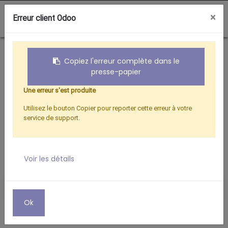
0
×
Erreur client Odoo
Boutique
Hertzien
ANTENNE INTERIEURE ECOLOGIQUE CAPTIMAX
Copiez l'erreur complète dans le
presse-papier
Une erreur s'est produite
Utilisez le bouton Copier pour reporter cette erreur à votre
service de support.
Voir les détails
Ok