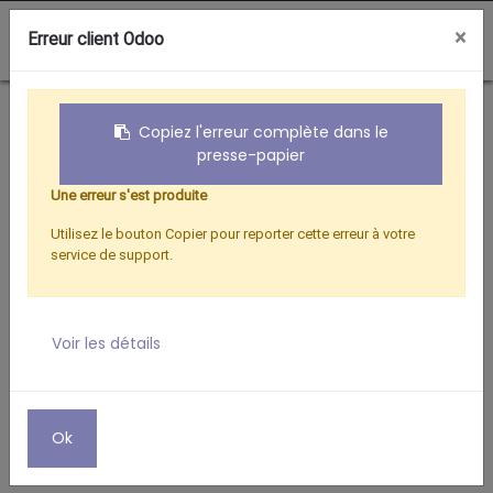
0
×
Erreur client Odoo
Boutique
Hertzien
RACCORD MALE/MALE D.9,52 MM
Copiez l'erreur complète dans le
presse-papier
Une erreur s'est produite
Utilisez le bouton Copier pour reporter cette erreur à votre
service de support.
Voir les détails
Ok