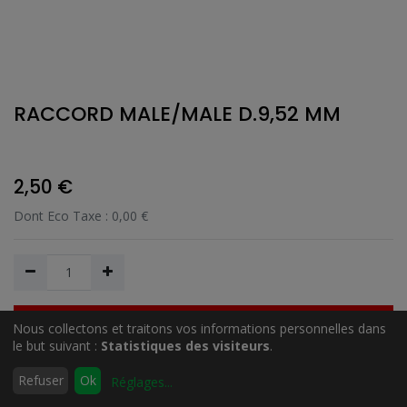
RACCORD MALE/MALE D.9,52 MM
2,50
€
Dont Eco Taxe :
0,00
€
Nous collectons et traitons vos informations personnelles dans
Ajouter au Panier
le but suivant :
Statistiques des visiteurs
.
0
Refuser
Ok
Réglages
...
Accueil
Rechercher
Liste
Compte
Ajouter à la liste de souhait
d'envies