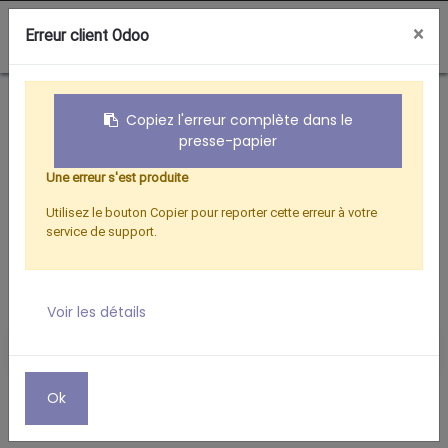
0
×
Erreur client Odoo
Boutique
Hertzien
Cordons coaxiaux universels
Copiez l'erreur complète dans le
presse-papier
Une erreur s'est produite
Utilisez le bouton Copier pour reporter cette erreur à votre
service de support.
Voir les détails
Ok