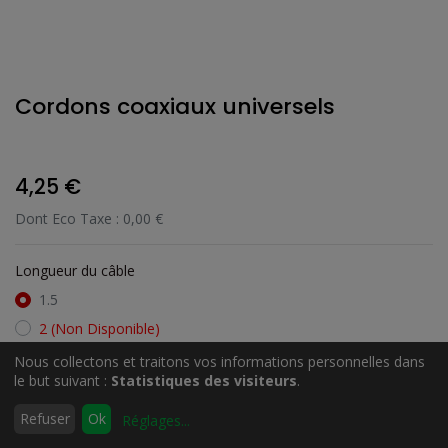
Cordons coaxiaux universels
4,25
€
Dont Eco Taxe :
0,00
€
Longueur du câble
1.5
2
(Non Disponible)
3
Nous collectons et traitons vos informations personnelles dans
le but suivant :
Statistiques des visiteurs
.
5
0
10
Refuser
Ok
Réglages
...
Accueil
Rechercher
Liste
Compte
d'envies