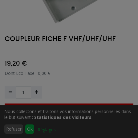
COUPLEUR FICHE F VHF/UHF/UHF
19,20
€
Dont Eco Taxe :
0,00
€
Nous collectons et traitons vos informations personnelles dans
Ajouter au Panier
le but suivant :
Statistiques des visiteurs
.
0
Refuser
Ok
Réglages
...
Accueil
Rechercher
Liste
Compte
Ajouter à la liste de souhait
d'envies