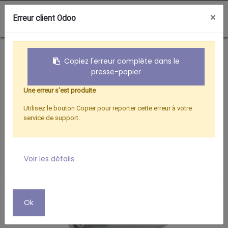
0
×
Erreur client Odoo
Boutique
Hertzien
COUPLEUR FICHE F VHF/UHF/UHF
Copiez l'erreur complète dans le
presse-papier
Une erreur s'est produite
Utilisez le bouton Copier pour reporter cette erreur à votre
service de support.
Voir les détails
Ok