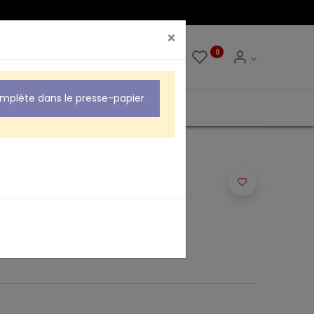
×
0
0
omplète dans le presse-papier
T BLINDE