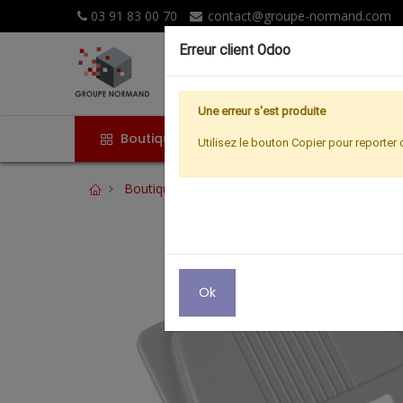
03 91 83 00 70
contact@groupe-normand.com
Erreur client Odoo
Une erreur s'est produite
Boutique
Accueil
Promoti
Utilisez le bouton Copier pour reporter 
Boutique
ACCESSOIRES SAT
COUPLEUR 
Ok