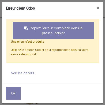
0
×
Erreur client Odoo
Boutique
Hertzien
ADAPTATEUR F MALE / MALE9.52 CON. OR
Copiez l'erreur complète dans le
presse-papier
Une erreur s'est produite
Utilisez le bouton Copier pour reporter cette erreur à votre
service de support.
Voir les détails
Ok