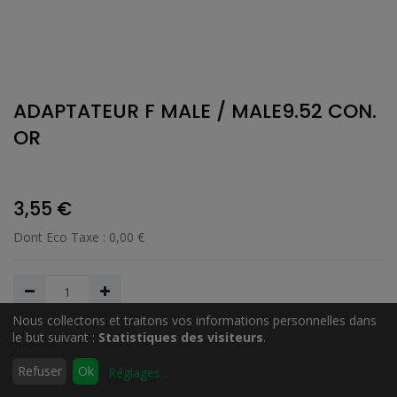
ADAPTATEUR F MALE / MALE9.52 CON.
OR
3,55
€
Dont Eco Taxe :
0,00
€
Nous collectons et traitons vos informations personnelles dans
le but suivant :
Statistiques des visiteurs
.
Ajouter au Panier
0
Refuser
Ok
Réglages
...
Accueil
Rechercher
Liste
Compte
d'envies