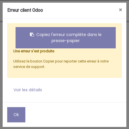
0
×
Erreur client Odoo
Boutique
Hertzien
RACCORD FEMELLE/FEMELLE 9.52 OR
Copiez l'erreur complète dans le
presse-papier
Une erreur s'est produite
Utilisez le bouton Copier pour reporter cette erreur à votre
service de support.
Voir les détails
Ok