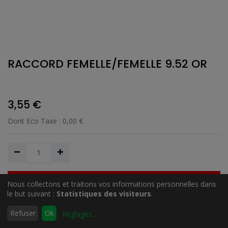
RACCORD FEMELLE/FEMELLE 9.52 OR
3,55
€
Dont Eco Taxe :
0,00
€
Nous collectons et traitons vos informations personnelles dans
Ajouter au Panier
le but suivant :
Statistiques des visiteurs
.
0
Refuser
Ok
Réglages
...
Accueil
Rechercher
Liste
Compte
Ajouter à la liste de souhait
d'envies