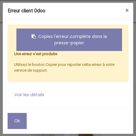
0
×
Erreur client Odoo
Boutique
INFORMATIQUE
ADAPTATEUR RJ45 F/RJ11 M
Copiez l'erreur complète dans le
presse-papier
Une erreur s'est produite
Utilisez le bouton Copier pour reporter cette erreur à votre
service de support.
Voir les détails
Ok