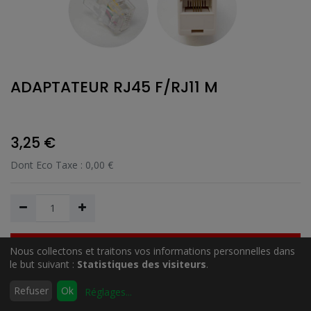
ADAPTATEUR RJ45 F/RJ11 M
3,25
€
Dont Eco Taxe :
0,00
€
Nous collectons et traitons vos informations personnelles dans
Ajouter au Panier
le but suivant :
Statistiques des visiteurs
.
0
Refuser
Ok
Réglages
...
Accueil
Rechercher
Liste
Compte
Ajouter à la liste de souhait
d'envies