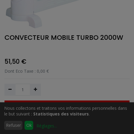
CONVECTEUR MOBILE TURBO 2000W
51,50
€
Dont Eco Taxe :
0,00
€
Nous collectons et traitons vos informations personnelles dans
Ajouter au Panier
le but suivant :
Statistiques des visiteurs
.
0
Refuser
Ok
Réglages
...
Accueil
Rechercher
Liste
Compte
Ajouter à la liste de souhait
d'envies