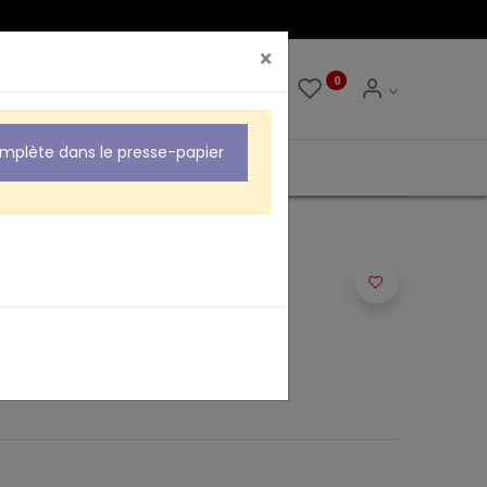
×
0
0
omplète dans le presse-papier
E RJ11 2M