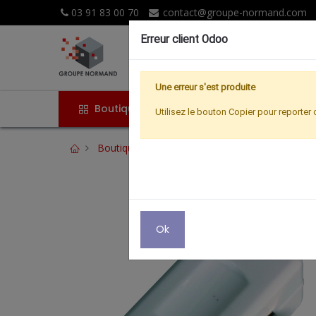
03 91 83 00 70
contact@groupe-normand.com
Erreur client Odoo
Une erreur s'est produite
Boutique
Accueil
Promoti
Utilisez le bouton Copier pour reporter 
Boutique
TELEPHONIE
CORDON PTT MA
Ok