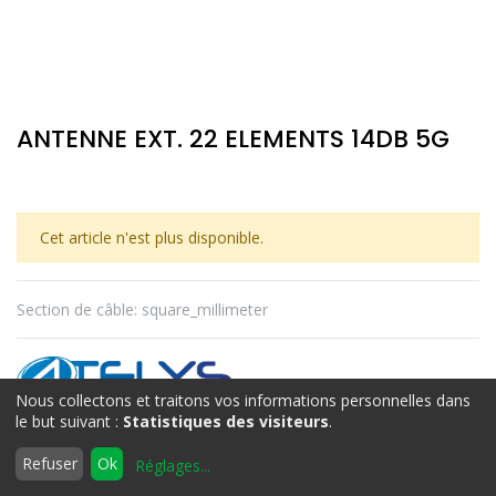
ANTENNE EXT. 22 ELEMENTS 14DB 5G
Cet article n'est plus disponible.
Section de câble
:
square_millimeter
Nous collectons et traitons vos informations personnelles dans
ATELYS
le but suivant :
Statistiques des visiteurs
.
0
Refuser
Ok
Réglages
...
Accueil
Rechercher
Liste
Compte
Termes et conditions
d'envies