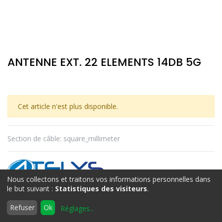
ANTENNE EXT. 22 ELEMENTS 14DB 5G
Cet article n'est plus disponible.
Section de câble
:
square_millimeter
Nous collectons et traitons vos informations personnelles dans
ATELYS
le but suivant :
Statistiques des visiteurs
.
0
Refuser
Ok
Réglages
...
Accueil
Rechercher
Liste
Compte
Termes et conditions
d'envies