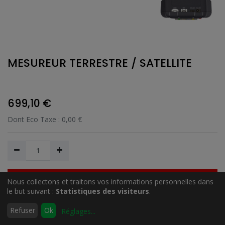
MESUREUR TERRESTRE / SATELLITE
699,10
€
Dont Eco Taxe :
0,00
€
Nous collectons et traitons vos informations personnelles dans
Ajouter au Panier
le but suivant :
Statistiques des visiteurs
.
0
Refuser
Ok
Réglages
...
Accueil
Rechercher
Liste
Compte
Ajouter à la liste de souhait
d'envies