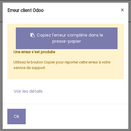
0
×
Erreur client Odoo
Boutique
Eclairages
CORDON ALIM POUR GUIRLANDE EXTERIEURE 1M
Copiez l'erreur complète dans le
presse-papier
Une erreur s'est produite
Utilisez le bouton Copier pour reporter cette erreur à votre
service de support.
Voir les détails
Ok