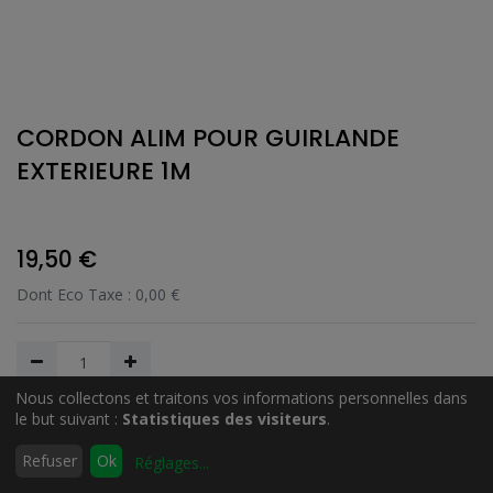
CORDON ALIM POUR GUIRLANDE
EXTERIEURE 1M
19,50
€
Dont Eco Taxe :
0,00
€
Nous collectons et traitons vos informations personnelles dans
le but suivant :
Statistiques des visiteurs
.
Ajouter au Panier
0
Refuser
Ok
Réglages
...
Accueil
Rechercher
Liste
Compte
d'envies