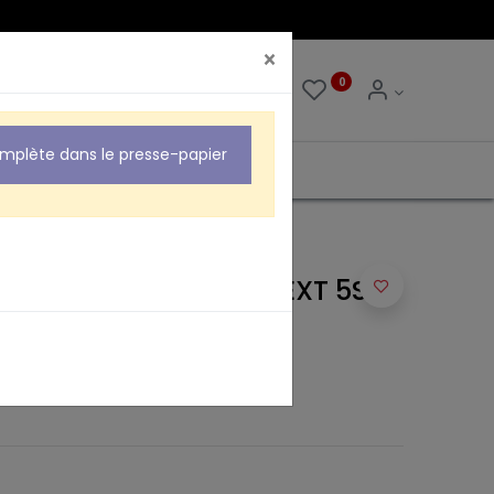
×
0
0
omplète dans le presse-papier
UR POUR GUIRLANDE EXT 5S