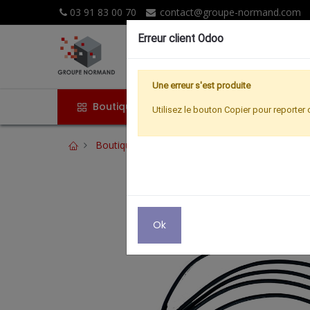
03 91 83 00 70
contact@groupe-normand.com
Erreur client Odoo
Une erreur s'est produite
Boutique
Accueil
Promoti
Utilisez le bouton Copier pour reporter 
Boutique
Eclairages
MUTLI CONNECTEUR
Ok