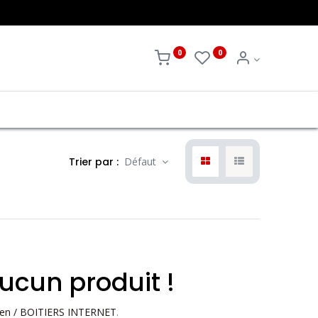
0
0
Trier par :
Défaut
ucun produit !
ien / BOITIERS INTERNET
.