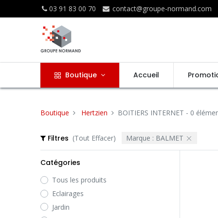
03 91 83 00 70
contact@groupe-normand.com
Boutique
Accueil
Promoti
Boutique
Hertzien
BOITIERS INTERNET
- 0 éléme
Filtres
(Tout Effacer)
Marque :
BALMET
Catégories
Tous les produits
Eclairages
Jardin