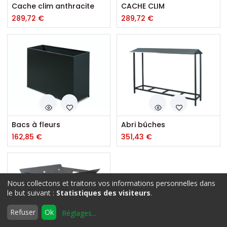
Cache clim anthracite
CACHE CLIM
289,72
€
289,72
€
Bacs à fleurs
Abri bûches
162,85
€
351,43
€
Nous collectons et traitons vos informations personnelles dans
Filtres
Quoi de neuf
le but suivant :
Statistiques des visiteurs
.
0
Refuser
Ok
Réglages
...
Accueil
Rechercher
Liste
Compte
d'envies