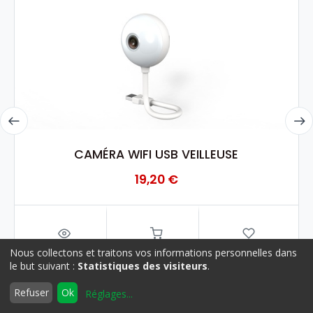
CAMÉRA WIFI USB VEILLEUSE
19,20
€
Nous collectons et traitons vos informations personnelles dans
le but suivant :
Statistiques des visiteurs
.
0
Refuser
Ok
Réglages
...
Accueil
Rechercher
Liste
Compte
d'envies