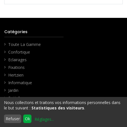
Catégories
Toute La Gamme
Confortique
Eclairages
Fixations
Hertzien
Informatique
Jardin
Petit Son
Nous collectons et traitons vos informations personnelles dans
Satellite
le but suivant :
Statistiques des visiteurs
.
Support Tv
0
Refuser
Ok
Réglages
...
Téléphonie Mobile
Accueil
Rechercher
Liste
Compte
d'envies