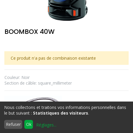
BOOMBOX 40W
Ce produit n'a pas de combinaison existante
Couleur
:
Noir
Section de câble
:
square_millimeter
Nous collectons et traitons vos informations personnelles dans
le but suivant :
Statistiques des visiteurs
.
0
Refuser
Ok
Réglages
...
Accueil
Rechercher
Liste
Compte
d'envies