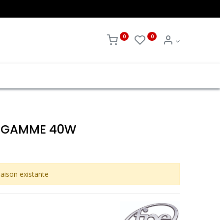
0
0
E GAMME 40W
aison existante