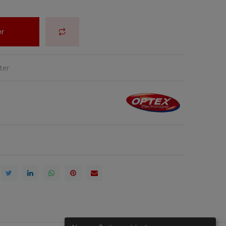
r
ter