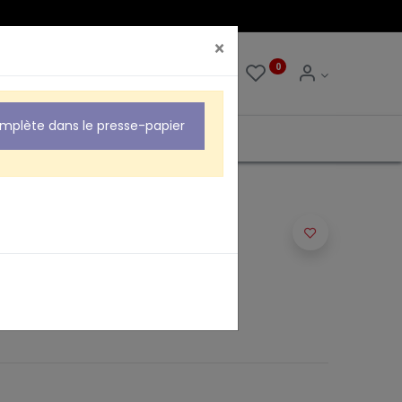
×
0
0
omplète dans le presse-papier
EE UHF REGLABLE