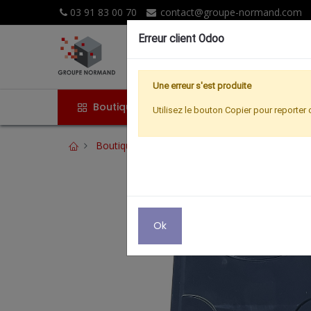
03 91 83 00 70
contact@groupe-normand.com
Erreur client Odoo
Une erreur s'est produite
Boutique
Accueil
Promoti
Utilisez le bouton Copier pour reporter 
Boutique
Hertzien
PREAMPLI 1 ENTREE 
Ok