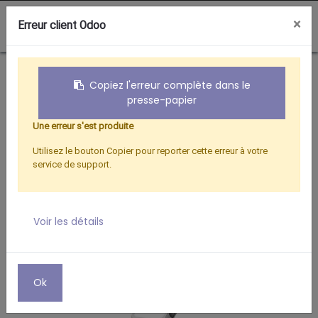
0
×
Erreur client Odoo
Boutique
ADAPTATEUR MICRO USB/LIGHTNING
Copiez l'erreur complète dans le
presse-papier
Une erreur s'est produite
Utilisez le bouton Copier pour reporter cette erreur à votre
service de support.
Voir les détails
Ok