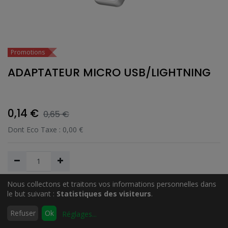
Promotions
ADAPTATEUR MICRO USB/LIGHTNING
0,14
€
0,65
€
Dont Eco Taxe :
0,00
€
Nous collectons et traitons vos informations personnelles dans
Ajouter au Panier
le but suivant :
Statistiques des visiteurs
.
0
Refuser
Ok
Réglages
...
Accueil
Rechercher
Liste
Compte
d'envies