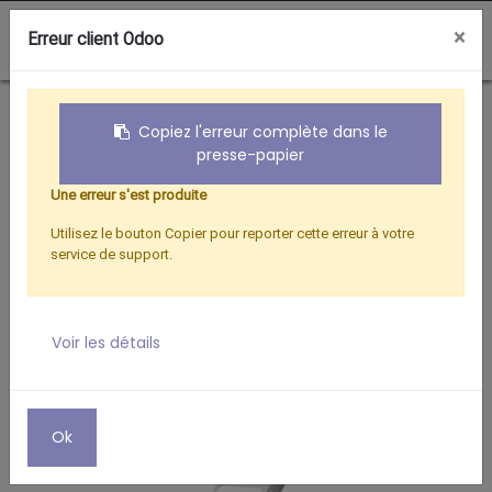
0
×
Erreur client Odoo
Boutique
Téléphonie Mobile
ADAPTATEUR MICRO USB/LIGHTNING
Copiez l'erreur complète dans le
presse-papier
Une erreur s'est produite
Utilisez le bouton Copier pour reporter cette erreur à votre
service de support.
Voir les détails
Ok