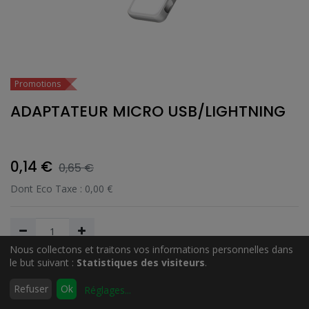
Promotions
ADAPTATEUR MICRO USB/LIGHTNING
0,14
€
0,65
€
Dont Eco Taxe :
0,00
€
Nous collectons et traitons vos informations personnelles dans
le but suivant :
Statistiques des visiteurs
.
Ajouter au Panier
0
Refuser
Ok
Réglages
...
Accueil
Rechercher
Liste
Compte
d'envies