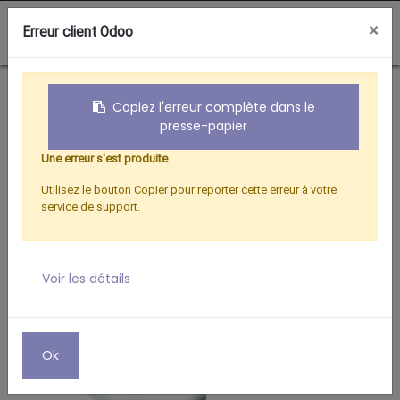
0
×
Erreur client Odoo
Boutique
Téléphonie Mobile
ADAPTATEUR LIGHTNING / HDMI FEMELLE
Copiez l'erreur complète dans le
presse-papier
Une erreur s'est produite
Utilisez le bouton Copier pour reporter cette erreur à votre
service de support.
Voir les détails
Ok