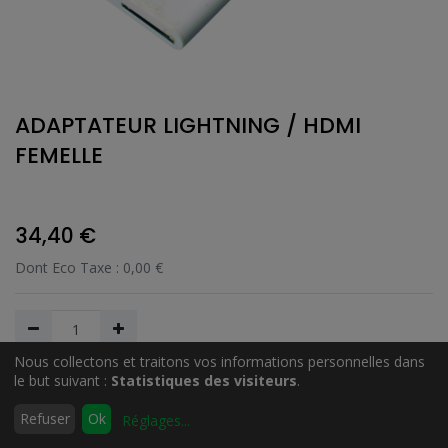
ADAPTATEUR LIGHTNING / HDMI
FEMELLE
34,40
€
Dont Eco Taxe :
0,00
€
Nous collectons et traitons vos informations personnelles dans
le but suivant :
Statistiques des visiteurs
.
Ajouter au Panier
0
Refuser
Ok
Réglages
...
Accueil
Rechercher
Liste
Compte
d'envies