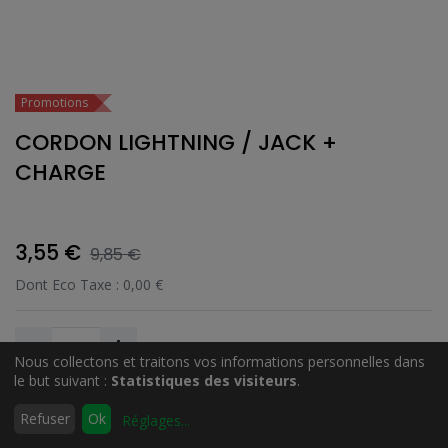
Promotions
CORDON LIGHTNING / JACK +
CHARGE
3,55
€
9,85
€
Dont Eco Taxe :
0,00
€
Nous collectons et traitons vos informations personnelles dans
le but suivant :
Statistiques des visiteurs
.
0
Ajouter au Panier
Refuser
Ok
Réglages
...
Accueil
Rechercher
Liste
Compte
d'envies