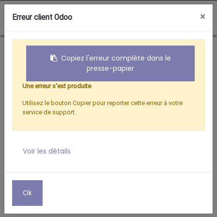
0
×
Erreur client Odoo
Boutique
CORDON LIGHTNING / JACK + CHARGE
Copiez l'erreur complète dans le
presse-papier
Une erreur s'est produite
Utilisez le bouton Copier pour reporter cette erreur à votre
service de support.
Voir les détails
Ok