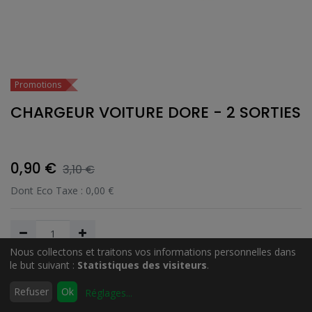
Promotions
CHARGEUR VOITURE DORE - 2 SORTIES
0,90
€
3,10
€
Dont Eco Taxe :
0,00
€
Nous collectons et traitons vos informations personnelles dans
le but suivant :
Statistiques des visiteurs
.
Ajouter au Panier
0
Refuser
Ok
Réglages
...
Accueil
Rechercher
Liste
Compte
d'envies