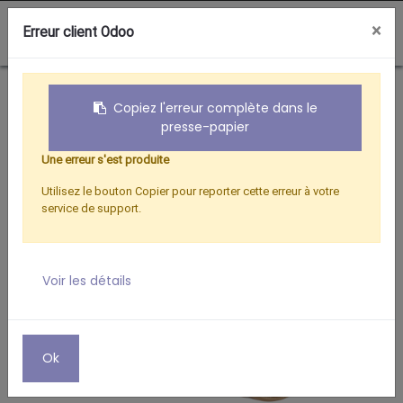
0
×
Erreur client Odoo
Boutique
CHARGEURS SMARTPHONE
CHARGEUR VOITURE DORE - 2 SORTIES
Copiez l'erreur complète dans le
presse-papier
Une erreur s'est produite
Utilisez le bouton Copier pour reporter cette erreur à votre
service de support.
Voir les détails
Ok