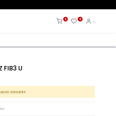
0
0
Z FIB3 U
aison existante
ter