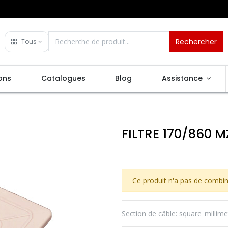
Rechercher
Tous
ons
Catalogues
Blog
Assistance
FILTRE 170/860 M
Ce produit n'a pas de combin
Section de câble
:
square_millime