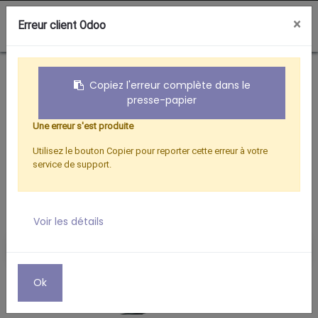
0
×
Erreur client Odoo
Boutique
CASQUES
CASQUE FILAIRE TYPE C
Copiez l'erreur complète dans le
presse-papier
Une erreur s'est produite
Utilisez le bouton Copier pour reporter cette erreur à votre
service de support.
Voir les détails
Ok