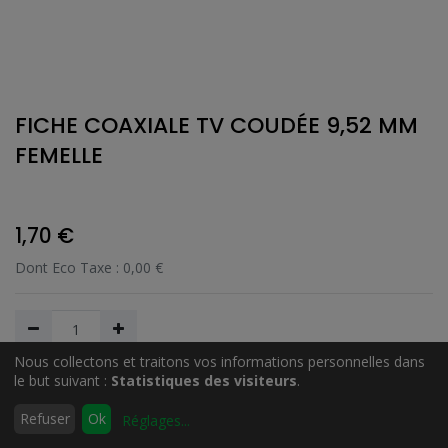
FICHE COAXIALE TV COUDÉE 9,52 MM
FEMELLE
1,70
€
Dont Eco Taxe :
0,00
€
Nous collectons et traitons vos informations personnelles dans
le but suivant :
Statistiques des visiteurs
.
Ajouter au Panier
0
Refuser
Ok
Réglages
...
Accueil
Rechercher
Liste
Compte
d'envies