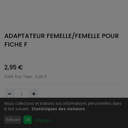
ADAPTATEUR FEMELLE/FEMELLE POUR
FICHE F
2,95
€
Dont Eco Taxe :
0,00
€
Nous collectons et traitons vos informations personnelles dans
le but suivant :
Statistiques des visiteurs
.
Ajouter au Panier
0
Refuser
Ok
Réglages
...
Accueil
Rechercher
Liste
Compte
d'envies