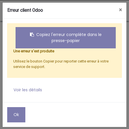
0
×
Erreur client Odoo
Boutique
ADAPTATEUR FEMELLE/FEMELLE POUR FICHE F
Copiez l'erreur complète dans le
presse-papier
Une erreur s'est produite
Utilisez le bouton Copier pour reporter cette erreur à votre
service de support.
Voir les détails
Ok