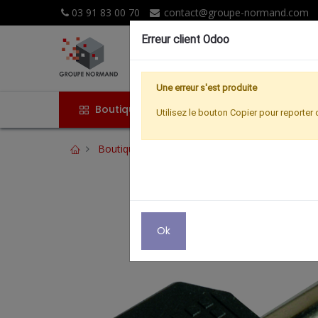
03 91 83 00 70
contact@groupe-normand.com
Erreur client Odoo
Une erreur s'est produite
Boutique
Accueil
Promoti
Utilisez le bouton Copier pour reporter 
Boutique
AUDIO
ADAPT J 6.35 M STEREO
Ok