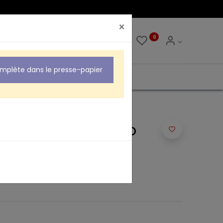
×
0
0
omplète dans le presse-papier
TEREO/2 J 3.5 F STEREO