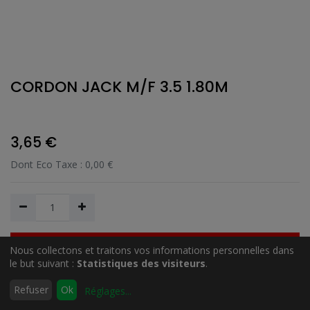
CORDON JACK M/F 3.5 1.80M
3,65
€
Dont Eco Taxe :
0,00
€
Nous collectons et traitons vos informations personnelles dans
Ajouter au Panier
le but suivant :
Statistiques des visiteurs
.
0
Refuser
Ok
Réglages
...
Accueil
Rechercher
Liste
Compte
Ajouter à la liste de souhait
d'envies