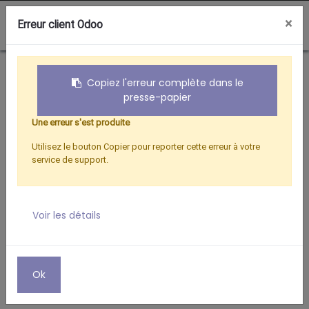
0
×
Erreur client Odoo
Boutique
Téléphonie Mobile
CORDON JACK M/F 3.5 1.80M
Copiez l'erreur complète dans le
presse-papier
Une erreur s'est produite
Utilisez le bouton Copier pour reporter cette erreur à votre
service de support.
Voir les détails
Ok