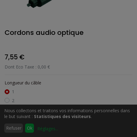
Cordons audio optique
7,55
€
Dont Eco Taxe :
0,00
€
Longueur du câble
1
2
3
Nous collectons et traitons vos informations personnelles dans
le but suivant :
Statistiques des visiteurs
.
0
Refuser
Ok
Réglages
...
Accueil
Rechercher
Liste
Compte
d'envies