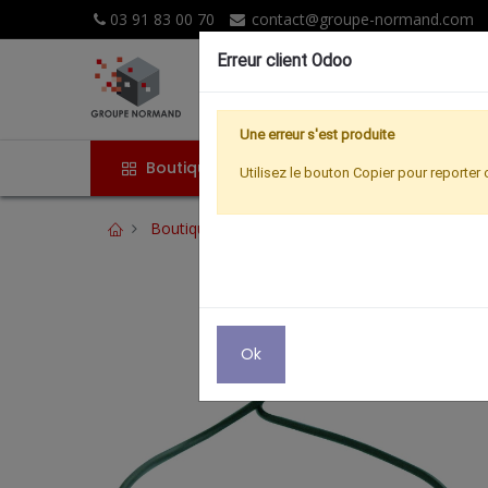
03 91 83 00 70
contact@groupe-normand.com
Erreur client Odoo
Une erreur s'est produite
Boutique
Accueil
Promoti
Utilisez le bouton Copier pour reporter 
Boutique
AUDIO
RALLONGE CASQUE JACK
Ok