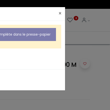
×
0
0
omplète dans le presse-papier
 JACK 3.5 STÉRÉO 3,00 M