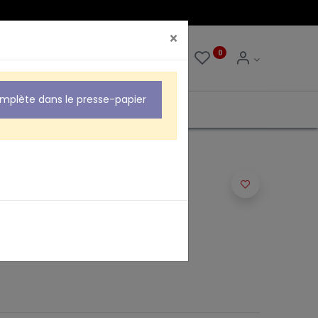
×
0
0
omplète dans le presse-papier
rleur repérés