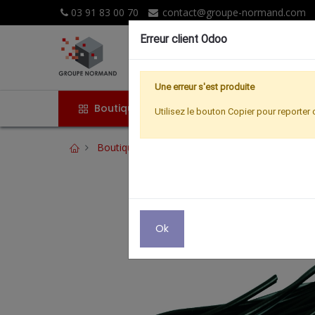
03 91 83 00 70
contact@groupe-normand.com
Erreur client Odoo
Une erreur s'est produite
Boutique
Accueil
Promoti
Utilisez le bouton Copier pour reporter 
Boutique
Cordons haut parleur repérés
Ok