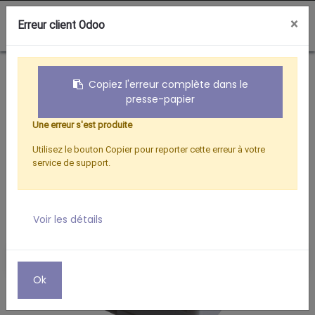
0
×
Erreur client Odoo
Boutique
TELEPHONIE
ADAPTATEUR RJ11 F 2 RJ 11F
Copiez l'erreur complète dans le
presse-papier
Une erreur s'est produite
Utilisez le bouton Copier pour reporter cette erreur à votre
service de support.
Voir les détails
Ok