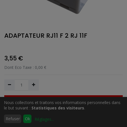
ADAPTATEUR RJ11 F 2 RJ 11F
3,55
€
Dont Eco Taxe :
0,00
€
Nous collectons et traitons vos informations personnelles dans
Ajouter au Panier
le but suivant :
Statistiques des visiteurs
.
0
Refuser
Ok
Réglages
...
Accueil
Rechercher
Liste
Compte
Ajouter à la liste de souhait
d'envies