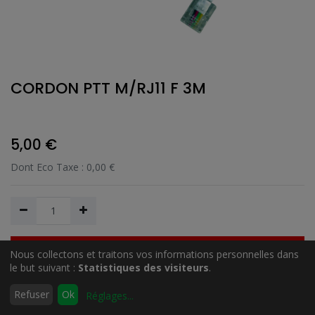
CORDON PTT M/RJ11 F 3M
5,00
€
Dont Eco Taxe :
0,00
€
Nous collectons et traitons vos informations personnelles dans
Ajouter au Panier
le but suivant :
Statistiques des visiteurs
.
0
Refuser
Ok
Réglages
...
Accueil
Rechercher
Liste
Compte
Ajouter à la liste de souhait
d'envies