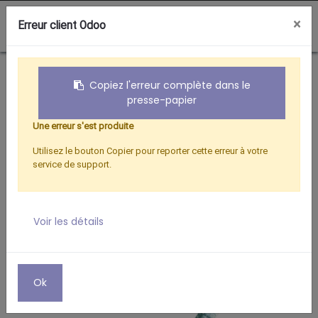
0
×
Erreur client Odoo
Boutique
Informatique
CORDON PTT M/RJ11 F 3M
Copiez l'erreur complète dans le
presse-papier
Une erreur s'est produite
Utilisez le bouton Copier pour reporter cette erreur à votre
service de support.
Voir les détails
Ok