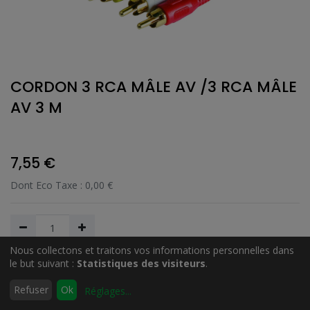
CORDON 3 RCA MÂLE AV /3 RCA MÂLE
AV 3 M
7,55
€
Dont Eco Taxe :
0,00
€
Nous collectons et traitons vos informations personnelles dans
le but suivant :
Statistiques des visiteurs
.
Ajouter au Panier
0
Refuser
Ok
Réglages
...
Accueil
Rechercher
Liste
Compte
d'envies