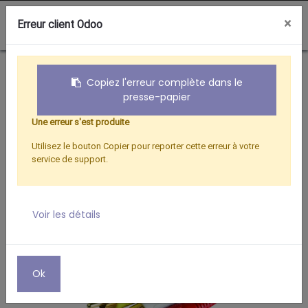
0
×
Erreur client Odoo
Boutique
VIDEO
CORDON 3 RCA MÂLE AV /3 RCA MÂLE AV 3 M
Copiez l'erreur complète dans le
presse-papier
Une erreur s'est produite
Utilisez le bouton Copier pour reporter cette erreur à votre
service de support.
Voir les détails
Ok