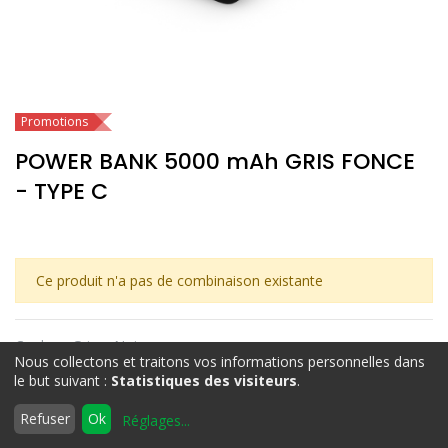
Promotions
POWER BANK 5000 mAh GRIS FONCE
- TYPE C
Ce produit n'a pas de combinaison existante
Couleur
:
Gris + Noir
Nous collectons et traitons vos informations personnelles dans
le but suivant :
Statistiques des visiteurs
.
0
Refuser
Ok
Réglages
...
Accueil
Rechercher
Liste
Compte
d'envies