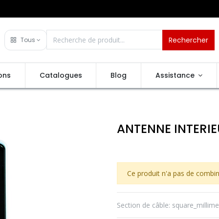
Rechercher
Tous
ons
Catalogues
Blog
Assistance
ANTENNE INTERIE
Ce produit n'a pas de combin
Section de câble
:
square_millime