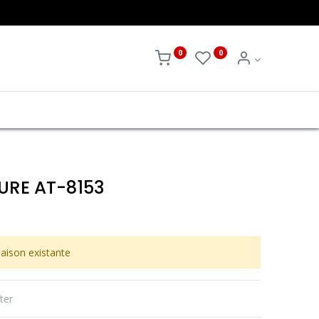
0
0
URE AT-8153
aison existante
ter