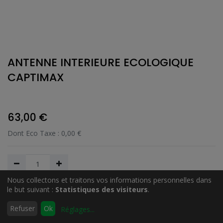
ANTENNE INTERIEURE ECOLOGIQUE
CAPTIMAX
63,00
€
Dont Eco Taxe :
0,00
€
Nous collectons et traitons vos informations personnelles dans
le but suivant :
Statistiques des visiteurs
.
Ajouter au Panier
0
Refuser
Ok
Réglages
...
Accueil
Rechercher
Liste
Compte
d'envies