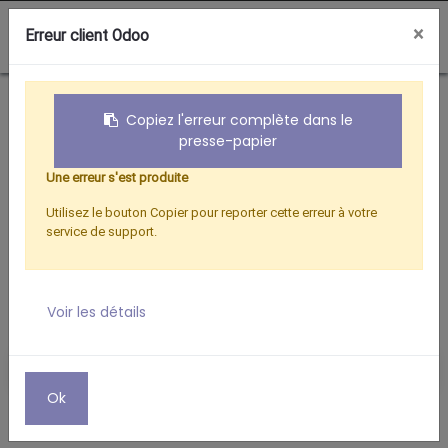
0
×
Erreur client Odoo
Boutique
ANTENNE INTERIEURE ECOLOGIQUE CAPTIMAX
Copiez l'erreur complète dans le
presse-papier
Une erreur s'est produite
Utilisez le bouton Copier pour reporter cette erreur à votre
service de support.
Voir les détails
Ok