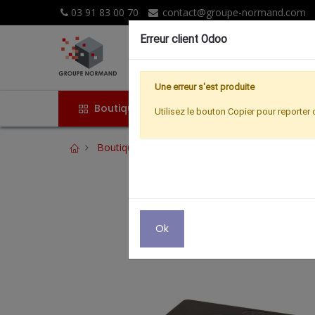
03 91 83 00 70
contact@groupe-normand.com
Erreur client Odoo
Une erreur s'est produite
Boutique
Accueil
Promoti
Utilisez le bouton Copier pour reporter 
Boutique
ANTENNE INTERIEURE ECOLOGI
Ok